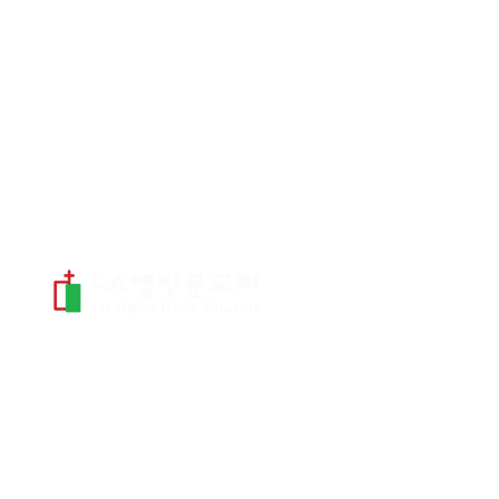
​연락처 및 주소
TEL.
323) 634-9191
~4
FAX. 323) 634-9195
1218 S. Fairfax Ave.
Los Angeles, CA 90019
office@laopendoor.org
오시는 길