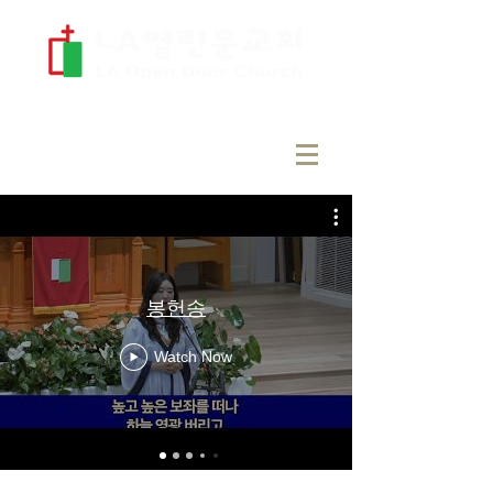
봉헌송
Watch Now