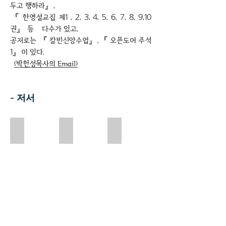
두고 행하라』,
『 한영설교집 제1 , 2, 3, 4, 5, 6, 7, 8, 9,10
권』 등
다수가 있고,
공저로는 『 칼빈신앙수업』,『 오픈도어 주석
1』이 있다.
(박헌성목사의 Email)
- 저서
전도형 인간이 되라
축복의 통로가 되라
형통의 믿음을 계승하라