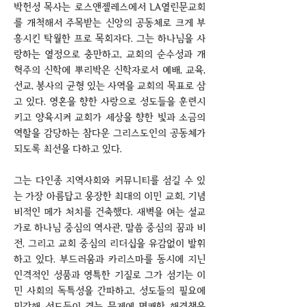
박헌성 목사는 로스앤젤레스에서 LA열린문교회
를 개척해서 주목받는 신앙의 공동체로 크게 부
흥시킨 탁월한 프로 목회자다. 그는 하나님을 사
랑하는 열정으로 충만하고, 교회의 순수성과 개
혁주의 신학에 뿌리박은 신학자로서 예배, 교육,
선교, 봉사의 균형 있는 사역을 교회의 목표로 삼
고 있다. 영혼을 향한 사랑으로 성도들을 훈련시
키고 양육시켜 교회가 세상을 향한 빛과 소금의
역할을 감당하는 참다운 그리스도인의 공동체가
되도록 최선을 다하고 있다.
그는 다인종 지역사회와 커뮤니티를 섬길 수 있
는 가장 아름답고 웅장한 최대의 이민 교회, 기념
비적인 메가 처치를 건축했다. 새벽을 여는 설교
가로 하나님 중심의 역사관, 말씀 중심의 꿈과 비
전, 그리고 교회 중심의 리더십을 유감없이 발휘
하고 있다. 부드러움과 카리스마를 동시에 지닌
인격적인 성품과 영특한 기질로 그가 섬기는 이
민 사회의 독특성을 간파하고, 성도들의 필요에
민감해 성도들이 겪는 문제에 명쾌한 해결책을