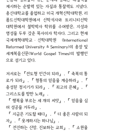
제시하는 순발력 있는 자질과 통찰력도 지녔다.
총신대학교를 졸업하고 미국 개혁신학대학원, 리
폼드신학대학원에서 신학석사와 트리니티신학
대학원에서 철학박사 학위를 수여받은, 지성과
영성을 두루 갖춘 목사이자 학자다. 그리고 현재
국제개혁대학교·신학대학원 (International
Reformed University & Seminary)의 총장 및
세계복음신문(World Gospel Times)의 발행인
으로 섬기고 있다.
저서로는『전도형 인간이 되라』,『 축복의 통
로가 되라』,『 형통의 믿음을 계승하라』,『
충성된 청지기가 되라』,『 최고의 은혜』,『
그리스도를 향한 노래』,
『 행복을 부르는 세 개의 씨앗』,『 믿음을 심
어 성공을 거두라』,
『 지금은 기도할 때다』,『 더 좋은 사람이 되
자』,『 웃게하시는 하나님』,
『 전진하는 신앙, 진보하는 교회』,『 소원을