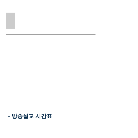
한영설교집10권
- 방송설교 시간표
C채널(
http://www.cchannel.com
) 토요
일 밤 12:10(서울시간) 토요일 오전