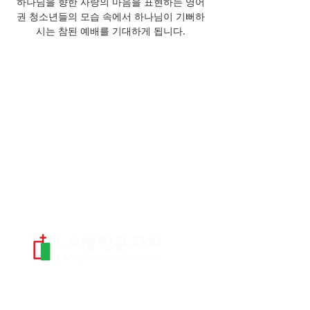
하나님을 향한 사랑의 마음을 표현하는 영어
권 청소년들의 모습 속에서 하나님이 기뻐하
시는 참된 예배를 기대하게 됩니다.
​연락처 및 주소
TEL.
323) 634-9191
~4
FAX. 323) 634-9195
1218 S. Fairfax Ave.
Los Angeles, CA 90019
office@laopendoor.org
오시는 길